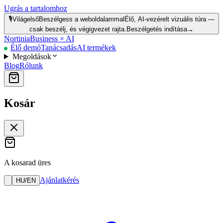
Ugrás a tartalomhoz
🎙️
Világelső
Beszélgess a weboldalammal
Élő, AI-vezérelt vizuális túra —
csak beszélj, és végigvezet rajta.
Beszélgetés indítása
→
Nortinia
Business × AI
Élő demó
Tanácsadás
AI termékek
Megoldások
Blog
Rólunk
Kosár
A kosarad üres
Ajánlatkérés
HU
/
EN