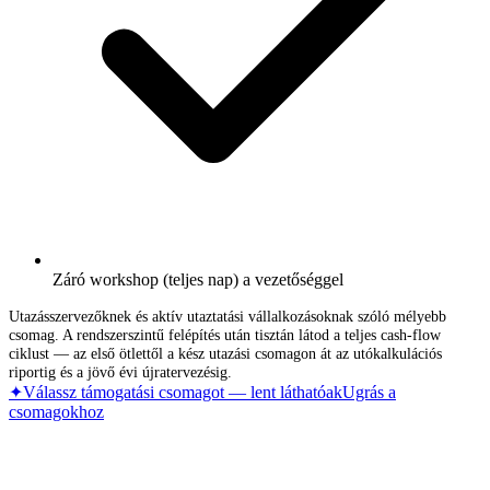
Záró workshop (teljes nap) a vezetőséggel
Utazásszervezőknek és aktív utaztatási vállalkozásoknak szóló mélyebb
csomag. A rendszerszintű felépítés után tisztán látod a teljes cash-flow
ciklust — az első ötlettől a kész utazási csomagon át az utókalkulációs
riportig és a jövő évi újratervezésig.
✦
Válassz támogatási csomagot — lent láthatóak
Ugrás a
csomagokhoz