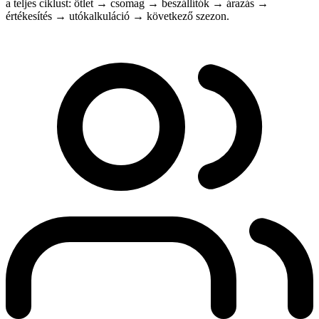
a teljes ciklust: ötlet → csomag → beszállítók → árazás →
értékesítés → utókalkuláció → következő szezon.