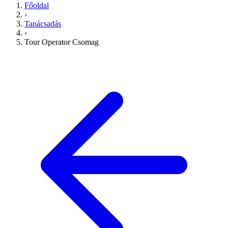
Főoldal
›
Tanácsadás
›
Tour Operator Csomag