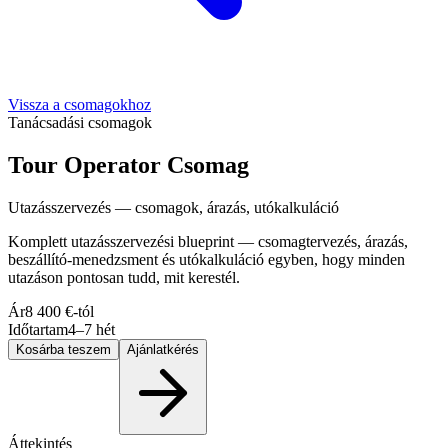
Vissza a csomagokhoz
Tanácsadási csomagok
Tour Operator Csomag
Utazásszervezés — csomagok, árazás, utókalkuláció
Komplett utazásszervezési blueprint — csomagtervezés, árazás,
beszállító-menedzsment és utókalkuláció egyben, hogy minden
utazáson pontosan tudd, mit kerestél.
Ár
8 400 €-tól
Időtartam
4–7 hét
Kosárba teszem
Ajánlatkérés
Áttekintés