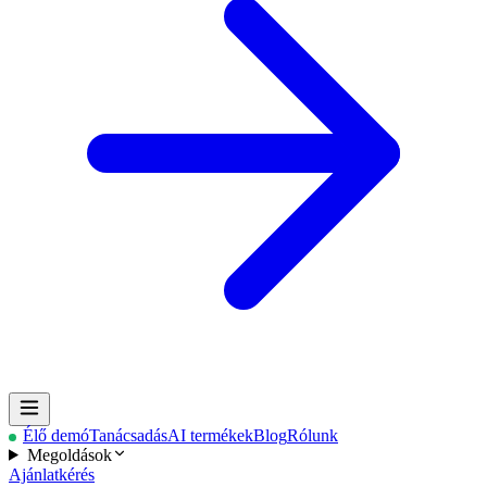
Élő demó
Tanácsadás
AI termékek
Blog
Rólunk
Megoldások
Ajánlatkérés