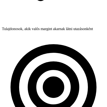
Tulajdonosok, akik valós margint akarnak látni utazásonként