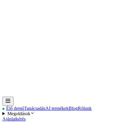
Élő demó
Tanácsadás
AI termékek
Blog
Rólunk
Megoldások
Ajánlatkérés