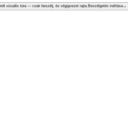
relt vizuális túra — csak beszélj, és végigvezet rajta.
Beszélgetés indítása
→