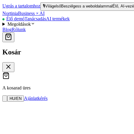
Ugrás a tartalomhoz
🎙️
Világelső
Beszélgess a weboldalammal
Élő, AI-vezé
Nortinia
Business × AI
Élő demó
Tanácsadás
AI termékek
Megoldások
Blog
Rólunk
Kosár
A kosarad üres
Ajánlatkérés
HU
/
EN