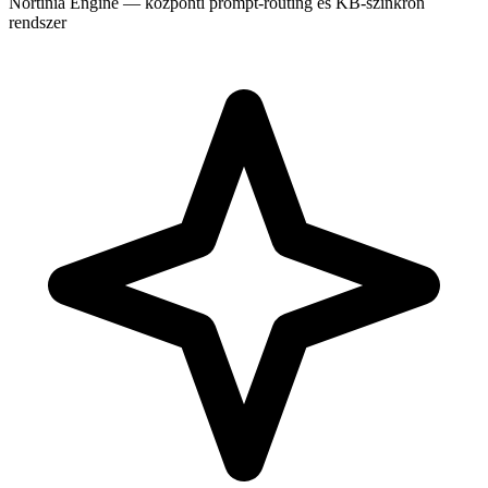
Nortinia Engine — központi prompt-routing és KB-szinkron
rendszer