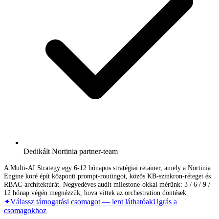
Dedikált Nortinia partner-team
A Multi-AI Strategy egy 6-12 hónapos stratégiai retainer, amely a Nortinia
Engine köré épít központi prompt-routingot, közös KB-szinkron-réteget és
RBAC-architektúrát. Negyedéves audit milestone-okkal mérünk: 3 / 6 / 9 /
12 hónap végén megnézzük, hova vittek az orchestration döntések.
✦
Válassz támogatási csomagot — lent láthatóak
Ugrás a
csomagokhoz