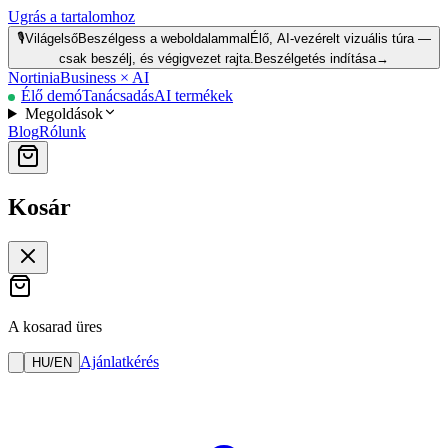
Ugrás a tartalomhoz
🎙️
Világelső
Beszélgess a weboldalammal
Élő, AI-vezérelt vizuális túra —
csak beszélj, és végigvezet rajta.
Beszélgetés indítása
→
Nortinia
Business × AI
Élő demó
Tanácsadás
AI termékek
Megoldások
Blog
Rólunk
Kosár
A kosarad üres
Ajánlatkérés
HU
/
EN