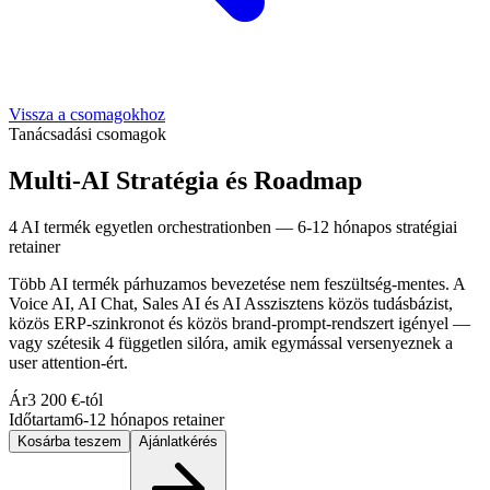
Vissza a csomagokhoz
Tanácsadási csomagok
Multi-AI Stratégia és Roadmap
4 AI termék egyetlen orchestrationben — 6-12 hónapos stratégiai
retainer
Több AI termék párhuzamos bevezetése nem feszültség-mentes. A
Voice AI, AI Chat, Sales AI és AI Asszisztens közös tudásbázist,
közös ERP-szinkronot és közös brand-prompt-rendszert igényel —
vagy szétesik 4 független silóra, amik egymással versenyeznek a
user attention-ért.
Ár
3 200 €-tól
Időtartam
6-12 hónapos retainer
Kosárba teszem
Ajánlatkérés