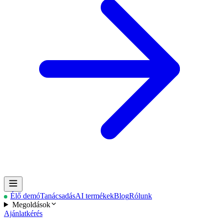
Élő demó
Tanácsadás
AI termékek
Blog
Rólunk
Megoldások
Ajánlatkérés