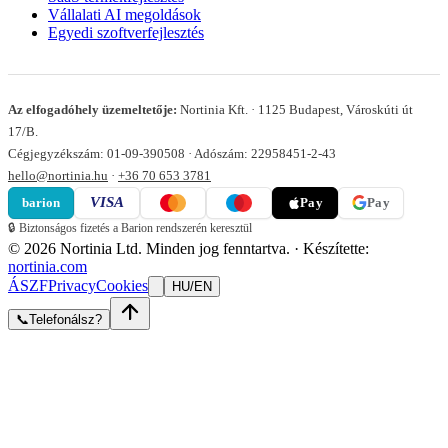
Vállalati AI megoldások
Egyedi szoftverfejlesztés
Az elfogadóhely üzemeltetője
:
Nortinia Kft.
·
1125 Budapest, Városkúti út
17/B.
Cégjegyzékszám
:
01-09-390508
· Adószám: 22958451-2-43
hello@nortinia.hu
·
+36 70 653 3781
VISA
barion
Pay
Pay
🔒
Biztonságos fizetés a Barion rendszerén keresztül
©
2026
Nortinia Ltd.
Minden jog fenntartva.
·
Készítette:
nortinia.com
ÁSZF
Privacy
Cookies
HU
/
EN
📞
Telefonálsz?