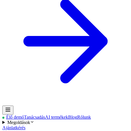
Élő demó
Tanácsadás
AI termékek
Blog
Rólunk
Megoldások
Ajánlatkérés