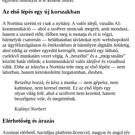
egyetlen billentyűt is le kellene ütnöd.
Az első lépés egy új korszakban
A Nortinia szerint ez csak a nyitány. A valós idejű, vizuális AI-
kommunikáció — ahol a szoftver nemcsak megérti, amit mondasz,
hanem a szemed előtt, élőben meg is mutatja és el is végzi,
bármelyik csatornán — beláthatatlan távlatokat nyit: webshopoktól
az ügyfélszolgálaton és értékesítésen át bármilyen digitális felületig,
ahol eddig az ember egyedül keresgélt, mostantól egy látható,
cselekvő munkatárs vezet végig. A „beszélni” és a „megcsinálni”
közötti határ eltűnik; a kommunikáció valós idejűvé és vizuálissá
válik. Ebbe az irányba a Nortinia tette meg az első lépést — nem
laborban, hanem kereskedelmi forgalomban, élesben.
Beszélsz hozzá, és kész a munka — nem gépelsz, nem
kattintasz, nem keresel menüt. Ez az első lépés egy
olyan világ felé, ahol a szoftvert nem kezeled, hanem
beszélgetsz vele, és megtörténik.
Kubínyi Norbert
Elérhetőség és árazás
Azonnal elérhető, havidíjas platform-licenccel, magyar és angol (és