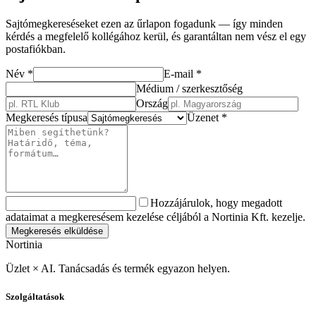
Sajtómegkereséseket ezen az űrlapon fogadunk — így minden
kérdés a megfelelő kollégához kerül, és garantáltan nem vész el egy
postafiókban.
Név
*
E-mail
*
Médium / szerkesztőség
Ország
Megkeresés típusa
Üzenet
*
Hozzájárulok, hogy megadott
adataimat a megkeresésem kezelése céljából a Nortinia Kft. kezelje.
Megkeresés elküldése
Nortinia
Üzlet × AI. Tanácsadás és termék egyazon helyen.
Szolgáltatások