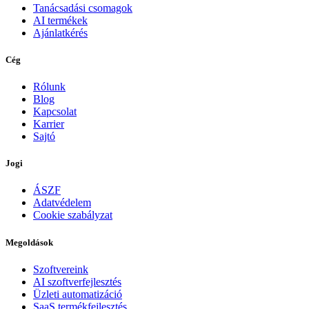
Tanácsadási csomagok
AI termékek
Ajánlatkérés
Cég
Rólunk
Blog
Kapcsolat
Karrier
Sajtó
Jogi
ÁSZF
Adatvédelem
Cookie szabályzat
Megoldások
Szoftvereink
AI szoftverfejlesztés
Üzleti automatizáció
SaaS termékfejlesztés