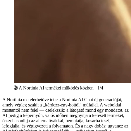
🎬
A Nortinia AI termékei működés közben
· 1/4
A Nortinia ma elérhetővé tette a Nortinia AI Chat új generációját,
amely végleg szakít a „kérdezz-egy-bottól" műfajjal. A weboldal
mostantól nem felel — cselekszik: a látogató mond egy mondatot, az
AI pedig a képernyőn, valós időben megnyitja a keresett terméket,
összehasonlítja az alternatívákkal, bemutatja, kosárba teszi,
lefoglalja, és végigvezeti a folyamaton. És a nagy dobás: ugyanez az