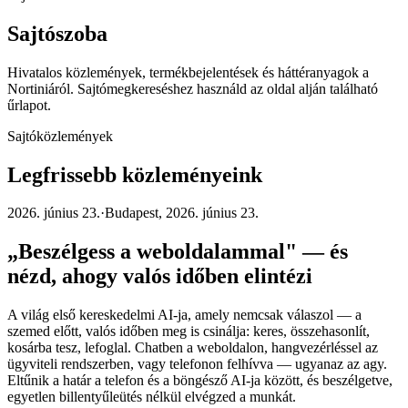
Sajtószoba
Hivatalos közlemények, termékbejelentések és háttéranyagok a
Nortiniáról. Sajtómegkereséshez használd az oldal alján található
űrlapot.
Sajtóközlemények
Legfrissebb közleményeink
2026. június 23.
·
Budapest, 2026. június 23.
„Beszélgess a weboldalammal" — és
nézd, ahogy valós időben elintézi
A világ első kereskedelmi AI-ja, amely nemcsak válaszol — a
szemed előtt, valós időben meg is csinálja: keres, összehasonlít,
kosárba tesz, lefoglal. Chatben a weboldalon, hangvezérléssel az
ügyviteli rendszerben, vagy telefonon felhívva — ugyanaz az agy.
Eltűnik a határ a telefon és a böngésző AI-ja között, és beszélgetve,
egyetlen billentyűleütés nélkül elvégzed a munkát.