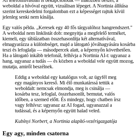
AI telefonhívásban is bekapcsolódik — miközben beszél, a
weboldal a hívóval együtt, vizuálisan lépeget. A Nortinia állítása
szerint kereskedelmi forgalomban ezt a képességet rajtuk kívül
jelenleg senki nem kínálja.
Egy valós példa. „Keresek egy 40 fős tárgyalóhoz hangrendszert."
A weboldal nem linklistát dob: megnyitja a megfelelő terméket,
kiemeli, egy táblázatban összehasonlítja két alternatívával,
elmagyarázza a különbséget, majd a látogató jóváhagyására kosárba
teszi és lefoglalja — másodpercek alatt, a képernyőn követhetően.
Ha a látogató inkább telefonál, felhívja a Nortinia AI-t: ugyanaz a
hang, ugyanaz a tudás — és közben a weboldal vele együtt mozog,
mutatja, amiről beszélnek.
Eddig a weboldal egy katalógus volt, az ügyfél meg
egy magányos kereső. Mi élő munkatárssá tettük a
weboldalt: nemcsak elmondja, meg is csinálja —
kosárba tesz, lefoglal, összehasonlít, bemutat, valós
időben, a szemed előtt. És mindegy, hogy chatben írsz
vagy felhívsz: ugyanaz az AI fogad, ugyanazzal a
tudással, és a képernyőn együtt halad veled.
Kubínyi Norbert, a Nortinia alapító-vezérigazgatója
Egy agy, minden csatorna