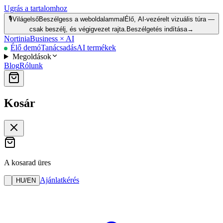
Ugrás a tartalomhoz
🎙️
Világelső
Beszélgess a weboldalammal
Élő, AI-vezérelt vizuális túra —
csak beszélj, és végigvezet rajta.
Beszélgetés indítása
→
Nortinia
Business × AI
Élő demó
Tanácsadás
AI termékek
Megoldások
Blog
Rólunk
Kosár
A kosarad üres
Ajánlatkérés
HU
/
EN