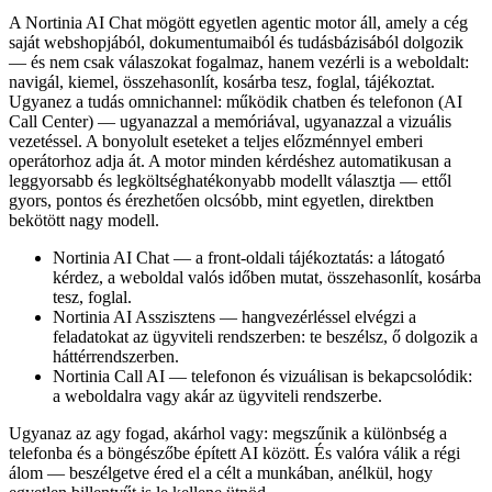
A Nortinia AI Chat mögött egyetlen agentic motor áll, amely a cég
saját webshopjából, dokumentumaiból és tudásbázisából dolgozik
— és nem csak válaszokat fogalmaz, hanem vezérli is a weboldalt:
navigál, kiemel, összehasonlít, kosárba tesz, foglal, tájékoztat.
Ugyanez a tudás omnichannel: működik chatben és telefonon (AI
Call Center) — ugyanazzal a memóriával, ugyanazzal a vizuális
vezetéssel. A bonyolult eseteket a teljes előzménnyel emberi
operátorhoz adja át. A motor minden kérdéshez automatikusan a
leggyorsabb és legköltséghatékonyabb modellt választja — ettől
gyors, pontos és érezhetően olcsóbb, mint egyetlen, direktben
bekötött nagy modell.
Nortinia AI Chat — a front-oldali tájékoztatás: a látogató
kérdez, a weboldal valós időben mutat, összehasonlít, kosárba
tesz, foglal.
Nortinia AI Asszisztens — hangvezérléssel elvégzi a
feladatokat az ügyviteli rendszerben: te beszélsz, ő dolgozik a
háttérrendszerben.
Nortinia Call AI — telefonon és vizuálisan is bekapcsolódik:
a weboldalra vagy akár az ügyviteli rendszerbe.
Ugyanaz az agy fogad, akárhol vagy: megszűnik a különbség a
telefonba és a böngészőbe épített AI között. És valóra válik a régi
álom — beszélgetve éred el a célt a munkában, anélkül, hogy