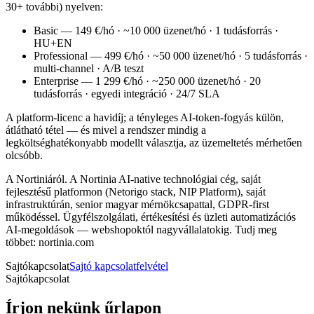
30+ további) nyelven:
Basic — 149 €/hó · ~10 000 üzenet/hó · 1 tudásforrás ·
HU+EN
Professional — 499 €/hó · ~50 000 üzenet/hó · 5 tudásforrás ·
multi-channel · A/B teszt
Enterprise — 1 299 €/hó · ~250 000 üzenet/hó · 20
tudásforrás · egyedi integráció · 24/7 SLA
A platform-licenc a havidíj; a tényleges AI-token-fogyás külön,
átlátható tétel — és mivel a rendszer mindig a
legköltséghatékonyabb modellt választja, az üzemeltetés mérhetően
olcsóbb.
A Nortiniáról. A Nortinia AI-native technológiai cég, saját
fejlesztésű platformon (Netorigo stack, NIP Platform), saját
infrastruktúrán, senior magyar mérnökcsapattal, GDPR-first
működéssel. Ügyfélszolgálati, értékesítési és üzleti automatizációs
AI-megoldások — webshopoktól nagyvállalatokig. Tudj meg
többet: nortinia.com
Sajtókapcsolat
Sajtó kapcsolatfelvétel
Sajtókapcsolat
Írjon nekünk űrlapon