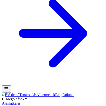
Élő demó
Tanácsadás
AI termékek
Blog
Rólunk
Megoldások
Ajánlatkérés