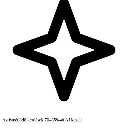
Az ismétlődő kérdések 70–85%-át AI kezeli