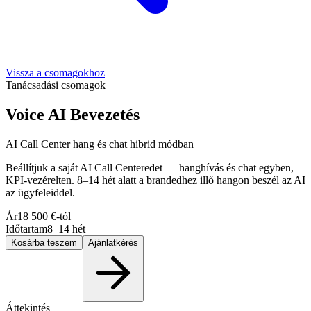
Vissza a csomagokhoz
Tanácsadási csomagok
Voice AI Bevezetés
AI Call Center hang és chat hibrid módban
Beállítjuk a saját AI Call Centeredet — hanghívás és chat egyben,
KPI-vezérelten. 8–14 hét alatt a brandedhez illő hangon beszél az AI
az ügyfeleiddel.
Ár
18 500 €-tól
Időtartam
8–14 hét
Kosárba teszem
Ajánlatkérés
Áttekintés