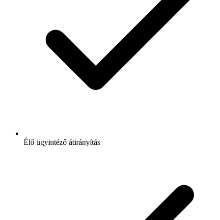
Élő ügyintéző átirányítás