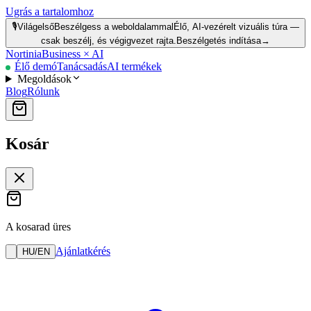
Ugrás a tartalomhoz
🎙️
Világelső
Beszélgess a weboldalammal
Élő, AI-vezérelt vizuális túra —
csak beszélj, és végigvezet rajta.
Beszélgetés indítása
→
Nortinia
Business × AI
Élő demó
Tanácsadás
AI termékek
Megoldások
Blog
Rólunk
Kosár
A kosarad üres
Ajánlatkérés
HU
/
EN