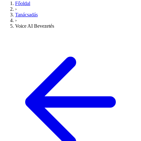
Főoldal
›
Tanácsadás
›
Voice AI Bevezetés