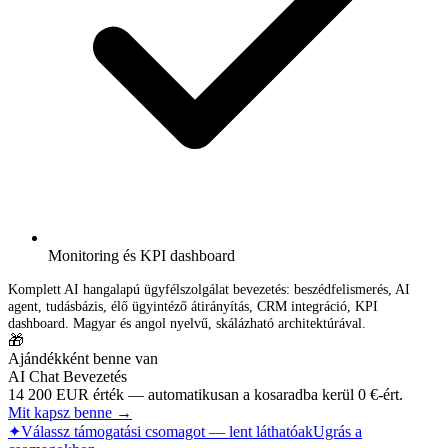
Monitoring és KPI dashboard
Komplett AI hangalapú ügyfélszolgálat bevezetés: beszédfelismerés, AI
agent, tudásbázis, élő ügyintéző átirányítás, CRM integráció, KPI
dashboard. Magyar és angol nyelvű, skálázható architektúrával.
🎁
Ajándékként benne van
AI Chat Bevezetés
14 200 EUR érték — automatikusan a kosaradba kerül 0 €-ért.
Mit kapsz benne →
✦
Válassz támogatási csomagot — lent láthatóak
Ugrás a