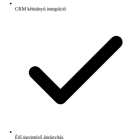
CRM kétirányú integráció
Élő ügyintéző átirányítás