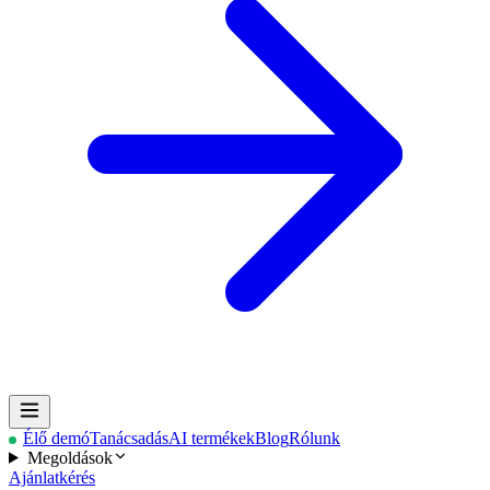
Élő demó
Tanácsadás
AI termékek
Blog
Rólunk
Megoldások
Ajánlatkérés