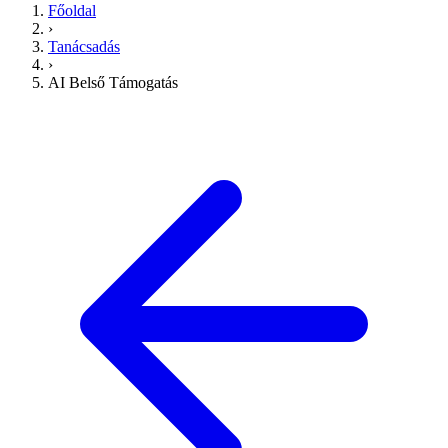
Főoldal
›
Tanácsadás
›
AI Belső Támogatás