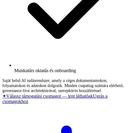
Munkatárs oktatás és onboarding
Saját belső AI tudásrendszer, amely a céges dokumentumokon,
folyamatokon és adatokon dolgozik. Minden csapattag számára elérhető,
governance-first architektúrával, szerepkörös hozzáféréssel.
✦
Válassz támogatási csomagot — lent láthatóak
Ugrás a
csomagokhoz