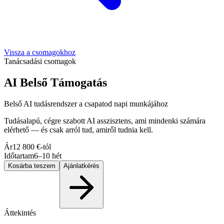
Vissza a csomagokhoz
Tanácsadási csomagok
AI Belső Támogatás
Belső AI tudásrendszer a csapatod napi munkájához
Tudásalapú, cégre szabott AI asszisztens, ami mindenki számára
elérhető — és csak arról tud, amiről tudnia kell.
Ár
12 800 €-tól
Időtartam
6–10 hét
Kosárba teszem
Ajánlatkérés
Áttekintés