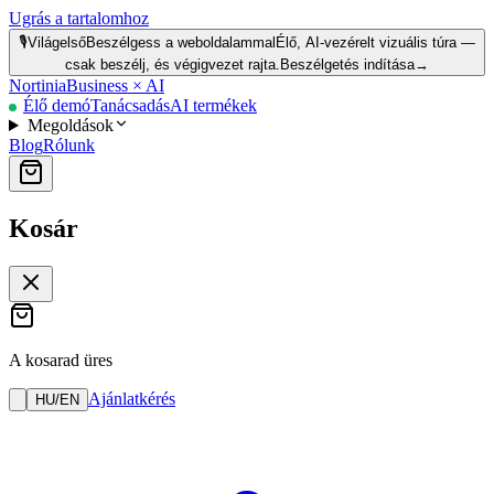
Ugrás a tartalomhoz
🎙️
Világelső
Beszélgess a weboldalammal
Élő, AI-vezérelt vizuális túra —
csak beszélj, és végigvezet rajta.
Beszélgetés indítása
→
Nortinia
Business × AI
Élő demó
Tanácsadás
AI termékek
Megoldások
Blog
Rólunk
Kosár
A kosarad üres
Ajánlatkérés
HU
/
EN