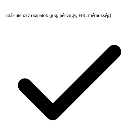
Tudásintenzív csapatok (jog, pénzügy, HR, mérnökség)