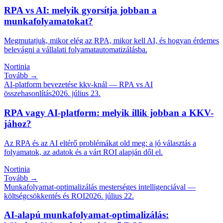
RPA vs AI: melyik gyorsítja jobban a
munkafolyamatokat?
Megmutatjuk, mikor elég az RPA, mikor kell AI, és hogyan érdemes
belevágni a vállalati folyamatautomatizálásba.
Nortinia
Tovább →
AI-platform bevezetése kkv-knál — RPA vs AI
összehasonlítás
2026. július 23.
RPA vagy AI-platform: melyik illik jobban a KKV-
jához?
Az RPA és az AI eltérő problémákat old meg: a jó választás a
folyamatok, az adatok és a várt ROI alapján dől el.
Nortinia
Tovább →
Munkafolyamat-optimalizálás mesterséges intelligenciával —
költségcsökkentés és ROI
2026. július 22.
AI-alapú munkafolyamat-optimalizálás: