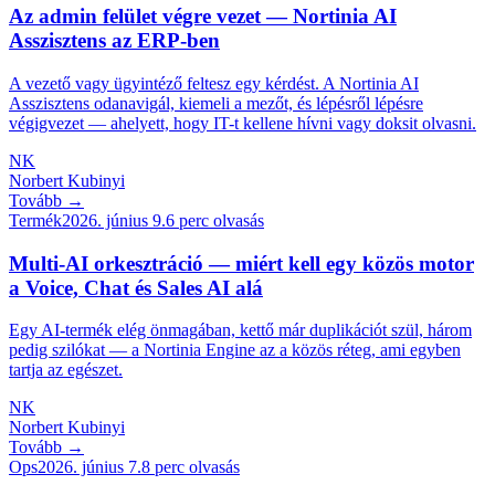
Az admin felület végre vezet — Nortinia AI
Asszisztens az ERP-ben
A vezető vagy ügyintéző feltesz egy kérdést. A Nortinia AI
Asszisztens odanavigál, kiemeli a mezőt, és lépésről lépésre
végigvezet — ahelyett, hogy IT-t kellene hívni vagy doksit olvasni.
NK
Norbert Kubinyi
Tovább →
Termék
2026. június 9.
6
perc olvasás
Multi-AI orkesztráció — miért kell egy közös motor
a Voice, Chat és Sales AI alá
Egy AI-termék elég önmagában, kettő már duplikációt szül, három
pedig szilókat — a Nortinia Engine az a közös réteg, ami egyben
tartja az egészet.
NK
Norbert Kubinyi
Tovább →
Ops
2026. június 7.
8
perc olvasás