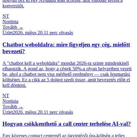
hogyan néz ki egy AI-alapú lead scoring, ami valóban javítja a
konverziót.
NT
Nortinia
Tovább →
Üzlet
2026. május 20.
11
perc olvasás
Chatbot weboldalra: mire figyeljen egy cég, mielőtt
bevezeti?
A "chatbot kell a weboldalra" mondat 2026-ra szinte mindenkinél
elhangzik. A gond az, hogy a cégek 50%-a olyan helyzetben vezeti
be, ahol a chatbot nem visz mérhető eredményt — csak fenntartási
költséget. Ez a cikk az 5 dolgot szedi össze, amit bevezetés előtt el
kell dönteni.
NT
Nortinia
Tovább →
Üzlet
2026. május 20.
11
perc olvasás
Hogyan csökkenthető a call center terhelése AI-val?
Egy közepes contact centernél az ügyintézői óra-költség a teljes