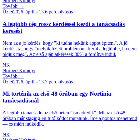
Norbert Kubinyi
Tovább →
Üzlet
2026. április 13.
6
perc olvasás
A legtöbb cég rossz kérdéssel kezdi a tanácsadás
keresést
Nem az a jó kérdés, hogy "ki tudna nekünk appot építeni". A jó
kérdés az, hogy "melyik üzleti problémánk kerül a legtöbbe, ha nem
oldjuk meg". Az első ajánlatkérések 80%-a fordítva indul.
NK
Norbert Kubinyi
Tovább →
Üzlet
2026. április 13.
7
perc olvasás
Mi történik az első 48 órában egy Nortinia
tanácsadásnál
A legtöbb tanácsadó az első héten "ismerkedik". Mi az első 48
órában már staging-en futó kódot mutatunk. Íme a pontos menetrend
— és miért működik.
NK