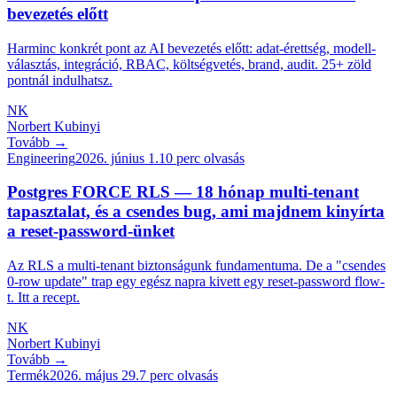
bevezetés előtt
Harminc konkrét pont az AI bevezetés előtt: adat-érettség, modell-
választás, integráció, RBAC, költségvetés, brand, audit. 25+ zöld
pontnál indulhatsz.
NK
Norbert Kubinyi
Tovább →
Engineering
2026. június 1.
10
perc olvasás
Postgres FORCE RLS — 18 hónap multi-tenant
tapasztalat, és a csendes bug, ami majdnem kinyírta
a reset-password-ünket
Az RLS a multi-tenant biztonságunk fundamentuma. De a "csendes
0-row update" trap egy egész napra kivett egy reset-password flow-
t. Itt a recept.
NK
Norbert Kubinyi
Tovább →
Termék
2026. május 29.
7
perc olvasás