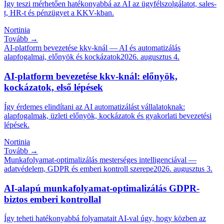
Így teszi mérhetően hatékonyabbá az AI az ügyfélszolgálatot, sales-
t, HR-t és pénzügyet a KKV-kban.
Nortinia
Tovább →
AI-platform bevezetése kkv-knál — AI és automatizálás
alapfogalmai, előnyök és kockázatok
2026. augusztus 4.
AI-platform bevezetése kkv-knál: előnyök,
kockázatok, első lépések
Így érdemes elindítani az AI automatizálást vállalatoknak:
alapfogalmak, üzleti előnyök, kockázatok és gyakorlati bevezetési
lépések.
Nortinia
Tovább →
Munkafolyamat-optimalizálás mesterséges intelligenciával —
adatvédelem, GDPR és emberi kontroll szerepe
2026. augusztus 3.
AI-alapú munkafolyamat-optimalizálás GDPR-
biztos emberi kontrollal
Így teheti hatékonyabbá folyamatait AI-val úgy, hogy közben az