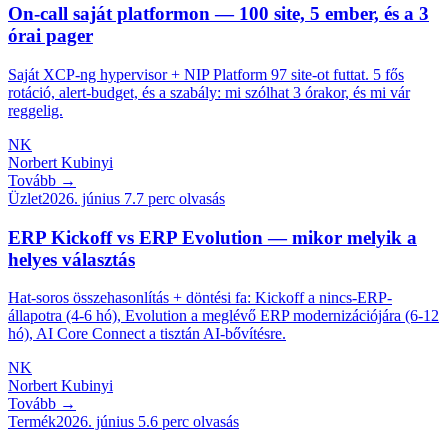
On-call saját platformon — 100 site, 5 ember, és a 3
órai pager
Saját XCP-ng hypervisor + NIP Platform 97 site-ot futtat. 5 fős
rotáció, alert-budget, és a szabály: mi szólhat 3 órakor, és mi vár
reggelig.
NK
Norbert Kubinyi
Tovább →
Üzlet
2026. június 7.
7
perc olvasás
ERP Kickoff vs ERP Evolution — mikor melyik a
helyes választás
Hat-soros összehasonlítás + döntési fa: Kickoff a nincs-ERP-
állapotra (4-6 hó), Evolution a meglévő ERP modernizációjára (6-12
hó), AI Core Connect a tisztán AI-bővítésre.
NK
Norbert Kubinyi
Tovább →
Termék
2026. június 5.
6
perc olvasás