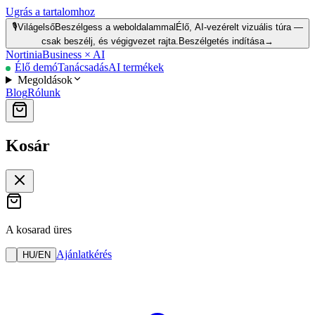
Ugrás a tartalomhoz
🎙️
Világelső
Beszélgess a weboldalammal
Élő, AI-vezérelt vizuális túra —
csak beszélj, és végigvezet rajta.
Beszélgetés indítása
→
Nortinia
Business × AI
Élő demó
Tanácsadás
AI termékek
Megoldások
Blog
Rólunk
Kosár
A kosarad üres
Ajánlatkérés
HU
/
EN