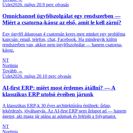
Üzlet
2026. május 20.
9
perc olvasás
Omnichannel ügyfélszolgálat egy rendszerben —
Miért a csatorna-káosz az első, amit le kell zárni?
Egy ügyfél átlagosan 4 csatornán keres meg minket egy probléma
kapcsán: email, telefon, chat, Facebook. Ha mindegyik külön
rendszerben van, akkor nem ügyfélszolgálat — hanem csatorna-
káosz.
NT
Nortinia
Tovább →
Üzlet
2026. május 20.
10
perc olvasás
AI-first ERP: miért most érdemes átállni? — A
klasszikus ERP utolsó éveiben járunk
A klasszikus ERP-k 30 éves architektúrára épülnek: űrlap,
lekérdezés, jóváhagyás. Az AI-first ERP nem űrlapot ad — hanem
ágenst, aki maga jár utána az adatnak és felépíti a folyamatot.
NT
Nortinia