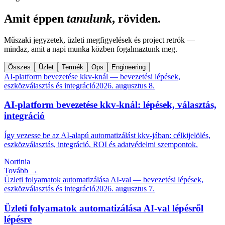
Amit éppen
tanulunk
, röviden.
Műszaki jegyzetek, üzleti megfigyelések és project retrók —
mindaz, amit a napi munka közben fogalmaztunk meg.
Összes
Üzlet
Termék
Ops
Engineering
AI-platform bevezetése kkv-knál — bevezetési lépések,
eszközválasztás és integráció
2026. augusztus 8.
AI-platform bevezetése kkv-knál: lépések, választás,
integráció
Így vezesse be az AI-alapú automatizálást kkv-jában: célkijelölés,
eszközválasztás, integráció, ROI és adatvédelmi szempontok.
Nortinia
Tovább →
Üzleti folyamatok automatizálása AI-val — bevezetési lépések,
eszközválasztás és integráció
2026. augusztus 7.
Üzleti folyamatok automatizálása AI-val lépésről
lépésre