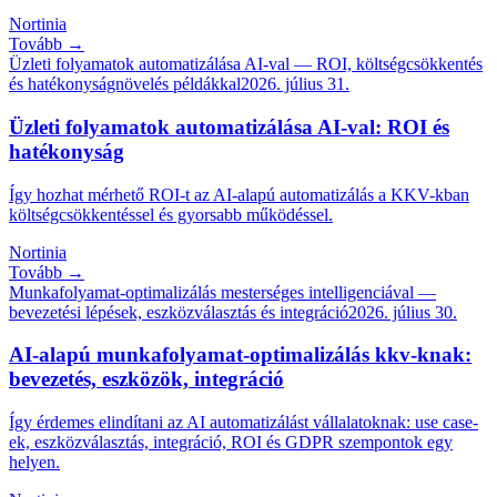
Nortinia
Tovább →
Üzleti folyamatok automatizálása AI-val — ROI, költségcsökkentés
és hatékonyságnövelés példákkal
2026. július 31.
Üzleti folyamatok automatizálása AI-val: ROI és
hatékonyság
Így hozhat mérhető ROI-t az AI-alapú automatizálás a KKV-kban
költségcsökkentéssel és gyorsabb működéssel.
Nortinia
Tovább →
Munkafolyamat-optimalizálás mesterséges intelligenciával —
bevezetési lépések, eszközválasztás és integráció
2026. július 30.
AI-alapú munkafolyamat-optimalizálás kkv-knak:
bevezetés, eszközök, integráció
Így érdemes elindítani az AI automatizálást vállalatoknak: use case-
ek, eszközválasztás, integráció, ROI és GDPR szempontok egy
helyen.