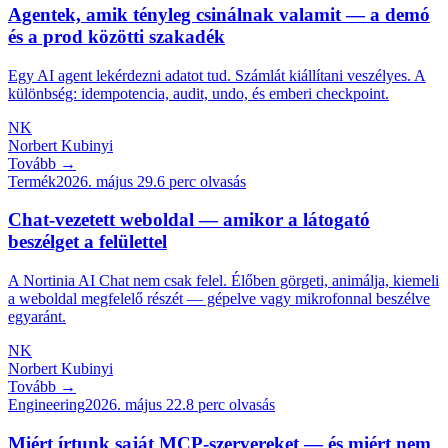
Agentek, amik tényleg csinálnak valamit — a demó
és a prod közötti szakadék
Egy AI agent lekérdezni adatot tud. Számlát kiállítani veszélyes. A
különbség: idempotencia, audit, undo, és emberi checkpoint.
NK
Norbert Kubinyi
Tovább →
Termék
2026. május 29.
6
perc olvasás
Chat-vezetett weboldal — amikor a látogató
beszélget a felülettel
A Nortinia AI Chat nem csak felel. Élőben görgeti, animálja, kiemeli
a weboldal megfelelő részét — gépelve vagy mikrofonnal beszélve
egyaránt.
NK
Norbert Kubinyi
Tovább →
Engineering
2026. május 22.
8
perc olvasás
Miért írtunk saját MCP-szervereket — és miért nem