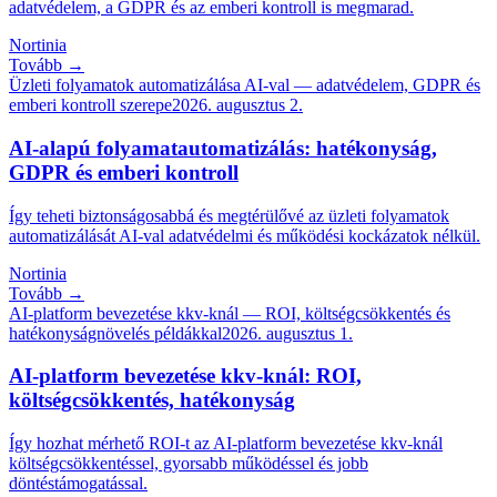
adatvédelem, a GDPR és az emberi kontroll is megmarad.
Nortinia
Tovább →
Üzleti folyamatok automatizálása AI-val — adatvédelem, GDPR és
emberi kontroll szerepe
2026. augusztus 2.
AI-alapú folyamatautomatizálás: hatékonyság,
GDPR és emberi kontroll
Így teheti biztonságosabbá és megtérülővé az üzleti folyamatok
automatizálását AI-val adatvédelmi és működési kockázatok nélkül.
Nortinia
Tovább →
AI-platform bevezetése kkv-knál — ROI, költségcsökkentés és
hatékonyságnövelés példákkal
2026. augusztus 1.
AI-platform bevezetése kkv-knál: ROI,
költségcsökkentés, hatékonyság
Így hozhat mérhető ROI-t az AI-platform bevezetése kkv-knál
költségcsökkentéssel, gyorsabb működéssel és jobb
döntéstámogatással.