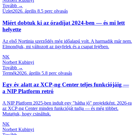
Norbert Kubinyi
Tovább →
Üzlet
2026. április 8.
5
perc olvasás
Miért dobtuk ki az óradíjat 2024-ben — és mi lett
helyette
Az első Nortinia szerződés még időalapú volt. A harmadik már nem.
Elmondjuk, mi változott az ügyfelek és a csapat fejében.
NK
Norbert Kubinyi
Tovább →
Termék
2026. április 5.
8
perc olvasás
Egy év alatt az XCP-ng Center teljes funkciójáig —
a NIP Platform retró
A NIP Platform 2025-ben indult egy "hátha jó" projektként. 2026-ra
az XCP-ng Center minden funkcióját tudja — és még többet.
Mutatjuk, hogy csináltuk.
NK
Norbert Kubinyi
Tovább →