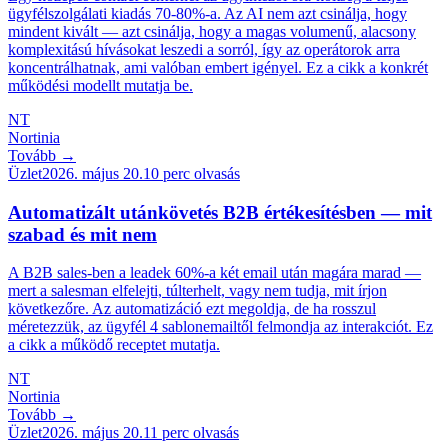
ügyfélszolgálati kiadás 70-80%-a. Az AI nem azt csinálja, hogy
mindent kivált — azt csinálja, hogy a magas volumenű, alacsony
komplexitású hívásokat leszedi a sorról, így az operátorok arra
koncentrálhatnak, ami valóban embert igényel. Ez a cikk a konkrét
működési modellt mutatja be.
NT
Nortinia
Tovább →
Üzlet
2026. május 20.
10
perc olvasás
Automatizált utánkövetés B2B értékesítésben — mit
szabad és mit nem
A B2B sales-ben a leadek 60%-a két email után magára marad —
mert a salesman elfelejti, túlterhelt, vagy nem tudja, mit írjon
következőre. Az automatizáció ezt megoldja, de ha rosszul
méretezzük, az ügyfél 4 sablonemailtől felmondja az interakciót. Ez
a cikk a működő receptet mutatja.
NT
Nortinia
Tovább →
Üzlet
2026. május 20.
11
perc olvasás