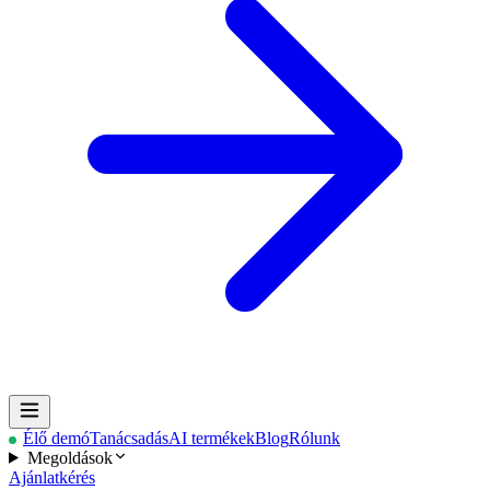
Élő demó
Tanácsadás
AI termékek
Blog
Rólunk
Megoldások
Ajánlatkérés