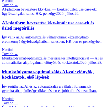
Nortinia
Tovább →
AI-platform bevezetése kkv-knál — konkrét üzleti use case-ek:
ügyfélszolgálat, sales, HR, pénzügy
2026. július 29.
AI-platform bevezetése kkv-knál: use case-ek és
üzleti megtérülés
Így válik az AI automatizálás vállalatoknak kézzelfogható
eredménnyé ügyfélszolgálatban, salesben, HR-ben és pénzügyben.
Nortinia
Tovább →
Munkafolyamat-optimalizálás mesterséges intelligenciával — AI és
automatizálás alapfogalmai, előnyök és kockázatok
2026. július 28.
Munkafolyamat-optimalizálás AI-val: előnyök,
kockázatok, első lépések
Így segíthet az AI és az automatizálás a vállalati folyamatok
gyorsításában, költségcsökkentésben és jobb döntéshozatalban.
Nortinia
Tovább →