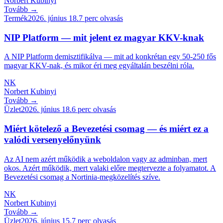
Norbert Kubinyi
Tovább →
Termék
2026. június 18.
7
perc olvasás
NIP Platform — mit jelent ez magyar KKV-knak
A NIP Platform demisztifikálva — mit ad konkrétan egy 50-250 fős
magyar KKV-nak, és mikor éri meg egyáltalán beszélni róla.
NK
Norbert Kubinyi
Tovább →
Üzlet
2026. június 18.
6
perc olvasás
Miért kötelező a Bevezetési csomag — és miért ez a
valódi versenyelőnyünk
Az AI nem azért működik a weboldalon vagy az adminban, mert
okos. Azért működik, mert valaki előre megtervezte a folyamatot. A
Bevezetési csomag a Nortinia-megközelítés szíve.
NK
Norbert Kubinyi
Tovább →
Üzlet
2026. június 15.
7
perc olvasás