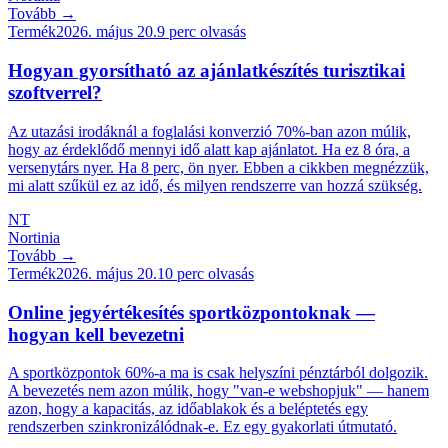
Tovább →
Termék
2026. május 20.
9
perc olvasás
Hogyan gyorsítható az ajánlatkészítés turisztikai
szoftverrel?
Az utazási irodáknál a foglalási konverzió 70%-ban azon múlik,
hogy az érdeklődő mennyi idő alatt kap ajánlatot. Ha ez 8 óra, a
versenytárs nyer. Ha 8 perc, ön nyer. Ebben a cikkben megnézzük,
mi alatt szűkül ez az idő, és milyen rendszerre van hozzá szükség.
NT
Nortinia
Tovább →
Termék
2026. május 20.
10
perc olvasás
Online jegyértékesítés sportközpontoknak —
hogyan kell bevezetni
A sportközpontok 60%-a ma is csak helyszíni pénztárból dolgozik.
A bevezetés nem azon múlik, hogy "van-e webshopjuk" — hanem
azon, hogy a kapacitás, az időablakok és a beléptetés egy
rendszerben szinkronizálódnak-e. Ez egy gyakorlati útmutató.