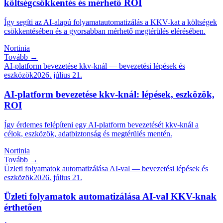
költségcsökkentés és mérhető ROI
Így segíti az AI-alapú folyamatautomatizálás a KKV-kat a költségek
csökkentésében és a gyorsabban mérhető megtérülés elérésében.
Nortinia
Tovább →
AI-platform bevezetése kkv-knál — bevezetési lépések és
eszközök
2026. július 21.
AI-platform bevezetése kkv-knál: lépések, eszközök,
ROI
Így érdemes felépíteni egy AI-platform bevezetését kkv-knál a
célok, eszközök, adatbiztonság és megtérülés mentén.
Nortinia
Tovább →
Üzleti folyamatok automatizálása AI-val — bevezetési lépések és
eszközök
2026. július 21.
Üzleti folyamatok automatizálása AI-val KKV-knak
érthetően