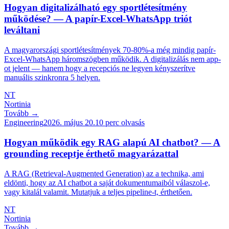
Hogyan digitalizálható egy sportlétesítmény
működése? — A papír-Excel-WhatsApp triót
leváltani
A magyarországi sportlétesítmények 70-80%-a még mindig papír-
Excel-WhatsApp háromszögben működik. A digitalizálás nem app-
ot jelent — hanem hogy a recepciós ne legyen kényszerítve
manuális szinkronra 5 helyen.
NT
Nortinia
Tovább →
Engineering
2026. május 20.
10
perc olvasás
Hogyan működik egy RAG alapú AI chatbot? — A
grounding receptje érthető magyarázattal
A RAG (Retrieval-Augmented Generation) az a technika, ami
eldönti, hogy az AI chatbot a saját dokumentumaiból válaszol-e,
vagy kitalál valamit. Mutatjuk a teljes pipeline-t, érthetően.
NT
Nortinia
Tovább →