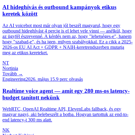
AI hideghívás és outbound kampányok etikus
keretek között
Az AI voicebot most már olyan jól beszél magyarul, hogy egy
outbound hideghívást 4 percig is el lehet vele vinni — anélkül, hogy
az ügyfél észrevenné. A kérdés nem az, hogy "lehetséges-e", hanem
hogy "szabad-e", és ha igen, milyen szabályokkal. Ez a cikk a 2025-
2026-os EU AI Act + GDPR + NAIH-keretrendszerben mutatja
meg az etikus kereteket.
NT
Nortinia
Tovább →
Engineering
2026. május 15.
9
perc olvasás
Realtime voice agent — amit egy 280 ms-os latency-
budget tanított nekünk
WebRTC, OpenAI Realtime API, ElevenLabs fallback, és egy
magyar nagyi, aki belebeszélt a botba. Hogyan tartottuk az end-to-
end latency-t 300 ms alatt.
NK