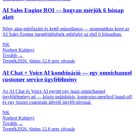
AI Sales Engine ROI — hogyan mérjük 6 hónap
alatt
Négy alap-mérőszám és kettő másodlagos — pragmatikus keret az
AI Sales Engine megtérülésének mérésére az első 6 hónapban.
NK
Norbert Kubinyi
Tovább →
Termék
2026. június 12.
6
perc olvasás
AI Chat + Voice AI kombináció — egy omnichannel
customer service ügyfélélmény
Az AI Chat és Voice AI együtt egy igazi omnichannel
ügyfélélményt ad — közös tudásbázis, kontextus-megőrző hand-off,
és egy összes csatornán átívelő ügyfél-útvonal.
NK
Norbert Kubinyi
Tovább →
Termék
2026. június 12.
6
perc olvasás