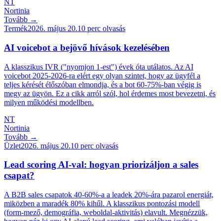
NT
Nortinia
Tovább →
Termék
2026. május 20.
10
perc olvasás
AI voicebot a bejövő hívások kezelésében
A klasszikus IVR ("nyomjon 1-est") évek óta utálatos. Az AI
voicebot 2025-2026-ra elért egy olyan szintet, hogy az ügyfél a
teljes kérését élőszóban elmondja, és a bot 60-75%-ban végig is
megy az ügyön. Ez a cikk arról szól, hol érdemes most bevezetni, és
milyen működési modellben.
NT
Nortinia
Tovább →
Üzlet
2026. május 20.
10
perc olvasás
Lead scoring AI-val: hogyan priorizáljon a sales
csapat?
A B2B sales csapatok 40-60%-a a leadek 20%-ára pazarol energiát,
miközben a maradék 80% kihűl. A klasszikus pontozási modell
(form-mező, demográfia, weboldal-aktivitás) elavult. Megnézzük,