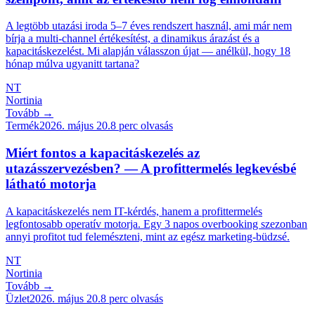
A legtöbb utazási iroda 5–7 éves rendszert használ, ami már nem
bírja a multi-channel értékesítést, a dinamikus árazást és a
kapacitáskezelést. Mi alapján válasszon újat — anélkül, hogy 18
hónap múlva ugyanitt tartana?
NT
Nortinia
Tovább →
Termék
2026. május 20.
8
perc olvasás
Miért fontos a kapacitáskezelés az
utazásszervezésben? — A profittermelés legkevésbé
látható motorja
A kapacitáskezelés nem IT-kérdés, hanem a profittermelés
legfontosabb operatív motorja. Egy 3 napos overbooking szezonban
annyi profitot tud felemészteni, mint az egész marketing-büdzsé.
NT
Nortinia
Tovább →
Üzlet
2026. május 20.
8
perc olvasás