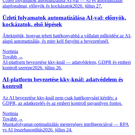
Üzleti folyamatok automatizálása AI-val — AI és automatizálás
alapfogalmai, előnyök és kockázatok
2026. július 27.
Üzleti folyamatok automatizálása AI-val: előnyök,
kockázatok, első lépések
Áttekintjük, hogyan teheti hatékonyabbá a vállalati működést az AI-
alapú automatizálás, és mire kell figyelni a bevezetésnél.
Nortinia
Tovább →
AI-platform bevezetése kkv-knál — adatvédelem, GDPR és emberi
kontroll szerepe
2026. július 26.
AI-platform bevezetése kkv-knál: adatvédelem és
kontroll
Az AI bevezetése kkv-knál nem csak hatékonysági kérdés: a
GDPR, az adatkezelés és az emberi kontroll ugyanilyen fontos.
Nortinia
Tovább →
Munkafolyamat-optimalizálás mesterséges intelligenciával — RPA
vs AI összehasonlítás
2026. július 24.