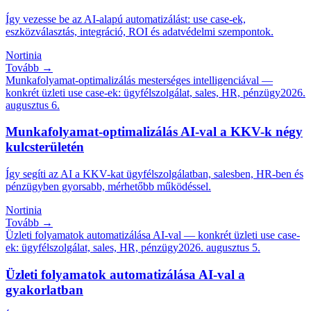
Így vezesse be az AI-alapú automatizálást: use case-ek,
eszközválasztás, integráció, ROI és adatvédelmi szempontok.
Nortinia
Tovább →
Munkafolyamat-optimalizálás mesterséges intelligenciával —
konkrét üzleti use case-ek: ügyfélszolgálat, sales, HR, pénzügy
2026.
augusztus 6.
Munkafolyamat-optimalizálás AI-val a KKV-k négy
kulcsterületén
Így segíti az AI a KKV-kat ügyfélszolgálatban, salesben, HR-ben és
pénzügyben gyorsabb, mérhetőbb működéssel.
Nortinia
Tovább →
Üzleti folyamatok automatizálása AI-val — konkrét üzleti use case-
ek: ügyfélszolgálat, sales, HR, pénzügy
2026. augusztus 5.
Üzleti folyamatok automatizálása AI-val a
gyakorlatban