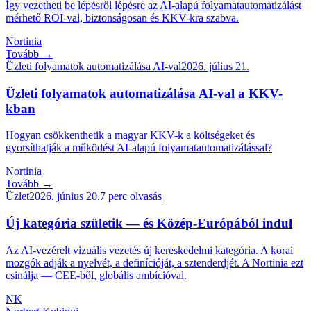
Így vezetheti be lépésről lépésre az AI-alapú folyamatautomatizálást
mérhető ROI-val, biztonságosan és KKV-kra szabva.
Nortinia
Tovább →
Üzleti folyamatok automatizálása AI-val
2026. július 21.
Üzleti folyamatok automatizálása AI-val a KKV-
kban
Hogyan csökkenthetik a magyar KKV-k a költségeket és
gyorsíthatják a működést AI-alapú folyamatautomatizálással?
Nortinia
Tovább →
Üzlet
2026. június 20.
7
perc olvasás
Új kategória születik — és Közép-Európából indul
Az AI-vezérelt vizuális vezetés új kereskedelmi kategória. A korai
mozgók adják a nyelvét, a definícióját, a sztenderdjét. A Nortinia ezt
csinálja — CEE-ből, globális ambícióval.
NK