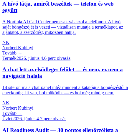
A hívó látja, amiről beszéltek — telefon és web
együtt
A Nortinia AI Call Center nemcsak válaszol a telefonon. A hívó
saját böngészőjét is vezeti — vizuálisan mutatja a terméklapot, az
ajánlatot, a szerződést, miközben hallja.
NK
Norbert Kubinyi
Tovább →
Termék
2026. június 4.
6
perc olvasás
A chat lett az elsődleges felület — és nem, ez nem a
navigáció halála
14 site-on ma a chat-panel intéz mindent a katalógus-böngészéstől a
checkoutig. Itt van, hol működik — és hol még mindig nem.
NK
Norbert Kubinyi
Tovább →
Üzlet
2026. június 4.
7
perc olvasás
AI Readiness Audit — 30 pontos ellenőrzőlista a