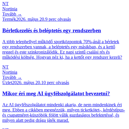
NT
Nortinia
Tovább →
Termék
2026. május 20.
9
perc olvasás
Bérletkezelés és beléptetés egy rendszerben
A több telephellyel működő sportközpontok 70%-ánál a bérletek
egy rendszerben vannak, a beléptetés egy másikban, és a kettő
reggel és este szinkronizálódik. Ez napi szintű csalási rés és
működési költség. Hogyan néz ki, ha a kettőt egy rendszer kezeli?
NT
Nortinia
Tovább →
Üzlet
2026. május 20.
10
perc olvasás
Mikor éri meg AI ügyfélszolgálatot bevezetni?
Az AI ügyfélszolgálatot mindenki akarja, de nem mindenkinek éri
meg. Ebben a cikkben megnézzük, milyen ticketkötet-, kérdéstípus-
és csapatméret-küszöbök fölött válik gazdaságos befektetéssé, és
milyen alatt pedig drága játék marad.