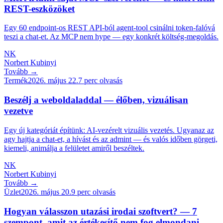
REST-eszközöket
Egy 60 endpoint-os REST API-ból agent-tool csinálni token-falóvá
teszi a chat-et. Az MCP nem hype — egy konkrét költség-megoldás.
NK
Norbert Kubinyi
Tovább →
Termék
2026. május 22.
7
perc olvasás
Beszélj a weboldaladdal — élőben, vizuálisan
vezetve
Egy új kategóriát építünk: AI-vezérelt vizuális vezetés. Ugyanaz az
agy hajtja a chat-et, a hívást és az admint — és valós időben görgeti,
kiemeli, animálja a felületet amiről beszéltek.
NK
Norbert Kubinyi
Tovább →
Üzlet
2026. május 20.
9
perc olvasás
Hogyan válasszon utazási irodai szoftvert? — 7
szempont, amit az értékesítő nem fog elmondani