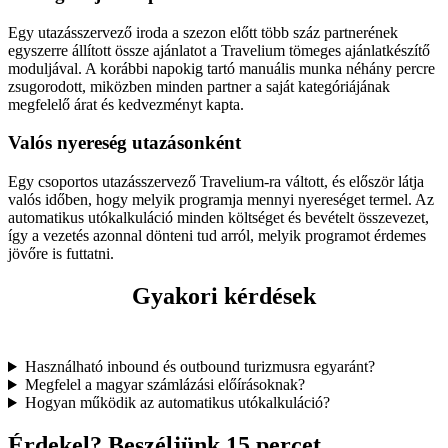
Egy utazásszervező iroda a szezon előtt több száz partnerének
egyszerre állított össze ajánlatot a Travelium tömeges ajánlatkészítő
moduljával. A korábbi napokig tartó manuális munka néhány percre
zsugorodott, miközben minden partner a saját kategóriájának
megfelelő árat és kedvezményt kapta.
Valós nyereség utazásonként
Egy csoportos utazásszervező Travelium-ra váltott, és először látja
valós időben, hogy melyik programja mennyi nyereséget termel. Az
automatikus utókalkuláció minden költséget és bevételt összevezet,
így a vezetés azonnal dönteni tud arról, melyik programot érdemes
jövőre is futtatni.
Gyakori kérdések
Használható inbound és outbound turizmusra egyaránt?
Megfelel a magyar számlázási előírásoknak?
Hogyan működik az automatikus utókalkuláció?
Érdekel? Beszéljünk 15 percet.