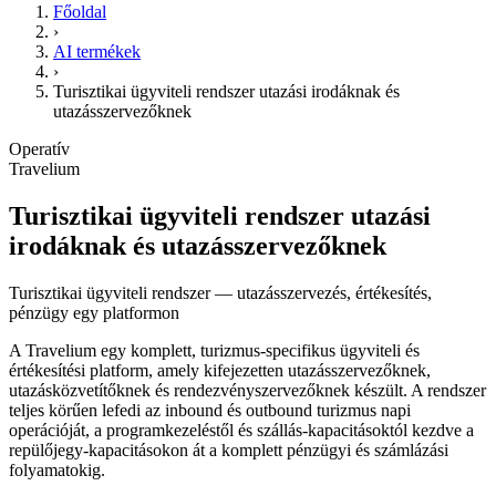
Főoldal
›
AI termékek
›
Turisztikai ügyviteli rendszer utazási irodáknak és
utazásszervezőknek
Operatív
Travelium
Turisztikai ügyviteli rendszer utazási
irodáknak és utazásszervezőknek
Turisztikai ügyviteli rendszer — utazásszervezés, értékesítés,
pénzügy egy platformon
A Travelium egy komplett, turizmus-specifikus ügyviteli és
értékesítési platform, amely kifejezetten utazásszervezőknek,
utazásközvetítőknek és rendezvényszervezőknek készült. A rendszer
teljes körűen lefedi az inbound és outbound turizmus napi
operációját, a programkezeléstől és szállás-kapacitásoktól kezdve a
repülőjegy-kapacitásokon át a komplett pénzügyi és számlázási
folyamatokig.