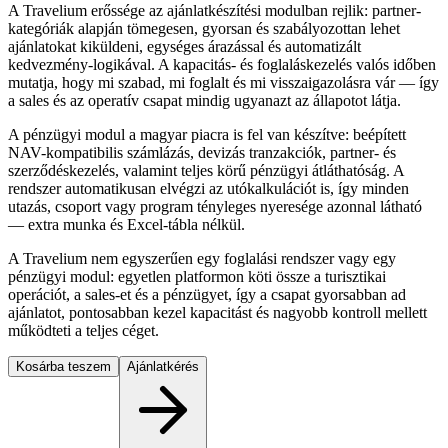
A Travelium erőssége az ajánlatkészítési modulban rejlik: partner-
kategóriák alapján tömegesen, gyorsan és szabályozottan lehet
ajánlatokat kiküldeni, egységes árazással és automatizált
kedvezmény-logikával. A kapacitás- és foglaláskezelés valós időben
mutatja, hogy mi szabad, mi foglalt és mi visszaigazolásra vár — így
a sales és az operatív csapat mindig ugyanazt az állapotot látja.
A pénzügyi modul a magyar piacra is fel van készítve: beépített
NAV-kompatibilis számlázás, devizás tranzakciók, partner- és
szerződéskezelés, valamint teljes körű pénzügyi átláthatóság. A
rendszer automatikusan elvégzi az utókalkulációt is, így minden
utazás, csoport vagy program tényleges nyeresége azonnal látható
— extra munka és Excel-tábla nélkül.
A Travelium nem egyszerűen egy foglalási rendszer vagy egy
pénzügyi modul: egyetlen platformon köti össze a turisztikai
operációt, a sales-et és a pénzügyet, így a csapat gyorsabban ad
ajánlatot, pontosabban kezel kapacitást és nagyobb kontroll mellett
működteti a teljes céget.
Kosárba teszem
Ajánlatkérés