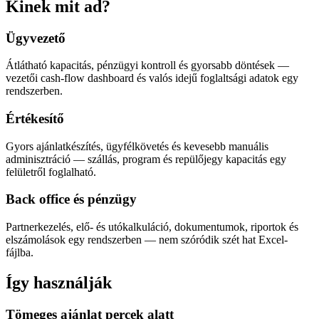
Kinek mit ad?
Ügyvezető
Átlátható kapacitás, pénzügyi kontroll és gyorsabb döntések —
vezetői cash-flow dashboard és valós idejű foglaltsági adatok egy
rendszerben.
Értékesítő
Gyors ajánlatkészítés, ügyfélkövetés és kevesebb manuális
adminisztráció — szállás, program és repülőjegy kapacitás egy
felületről foglalható.
Back office és pénzügy
Partnerkezelés, elő- és utókalkuláció, dokumentumok, riportok és
elszámolások egy rendszerben — nem szóródik szét hat Excel-
fájlba.
Így használják
Tömeges ajánlat percek alatt