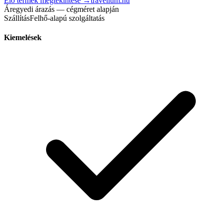
Élő termék megtekintése →
travelium.hu
Ár
egyedi árazás — cégméret alapján
Szállítás
Felhő-alapú szolgáltatás
Kiemelések