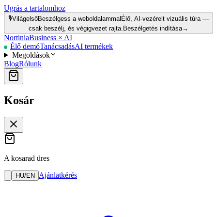
Ugrás a tartalomhoz
🎙️
Világelső
Beszélgess a weboldalammal
Élő, AI-vezérelt vizuális túra —
csak beszélj, és végigvezet rajta.
Beszélgetés indítása
→
Nortinia
Business × AI
Élő demó
Tanácsadás
AI termékek
Megoldások
Blog
Rólunk
Kosár
A kosarad üres
Ajánlatkérés
HU
/
EN