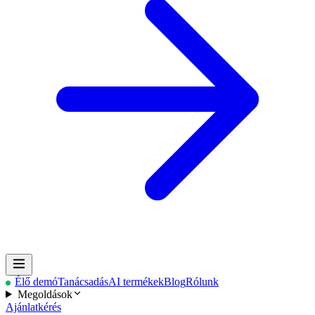
Élő demó
Tanácsadás
AI termékek
Blog
Rólunk
Megoldások
Ajánlatkérés