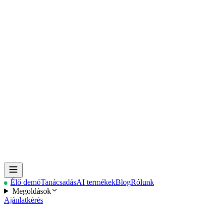
Élő demó
Tanácsadás
AI termékek
Blog
Rólunk
Megoldások
Ajánlatkérés