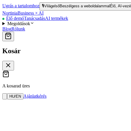
Ugrás a tartalomhoz
🎙️
Világelső
Beszélgess a weboldalammal
Élő, AI-vezé
Nortinia
Business × AI
Élő demó
Tanácsadás
AI termékek
Megoldások
Blog
Rólunk
Kosár
A kosarad üres
Ajánlatkérés
HU
/
EN