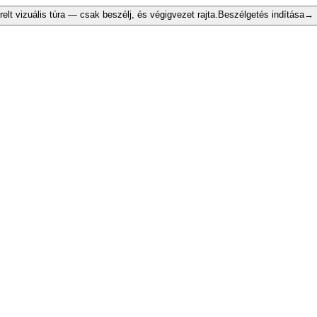
relt vizuális túra — csak beszélj, és végigvezet rajta.
Beszélgetés indítása
→