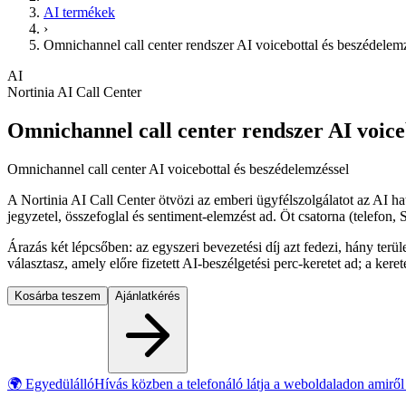
AI termékek
›
Omnichannel call center rendszer AI voicebottal és beszédelem
AI
Nortinia AI Call Center
Omnichannel call center rendszer AI voice
Omnichannel call center AI voicebottal és beszédelemzéssel
A Nortinia AI Call Center ötvözi az emberi ügyfélszolgálatot az AI h
jegyzetel, összefoglal és sentiment-elemzést ad. Öt csatorna (telef
Árazás két lépcsőben: az egyszeri bevezetési díj azt fedezi, hány terü
választasz, amely előre fizetett AI-beszélgetési perc-keretet ad; a kere
Kosárba teszem
Ajánlatkérés
🌍
Egyedülálló
Hívás közben a telefonáló látja a weboldaladon amirő