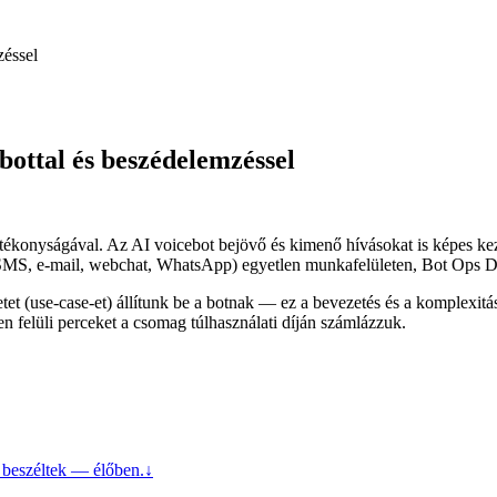
zéssel
bottal és beszédelemzéssel
atékonyságával. Az AI voicebot bejövő és kimenő hívásokat is képes keze
on, SMS, e-mail, webchat, WhatsApp) egyetlen munkafelületen, Bot Ops D
letet (use-case-et) állítunk be a botnak — ez a bevezetés és a komplexi
ten felüli perceket a csomag túlhasználati díján számlázzuk.
l beszéltek — élőben.
↓